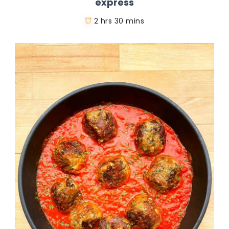
express
2 hrs 30 mins