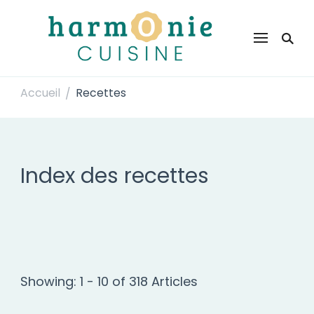
Harmonie Cuisine
Site de recettes faciles et rapides pour le quotidien
Accueil
Recettes
/
Index des recettes
Showing: 1 - 10 of 318 Articles