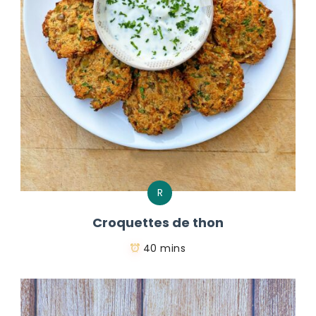
R
Croquettes de thon
40 mins