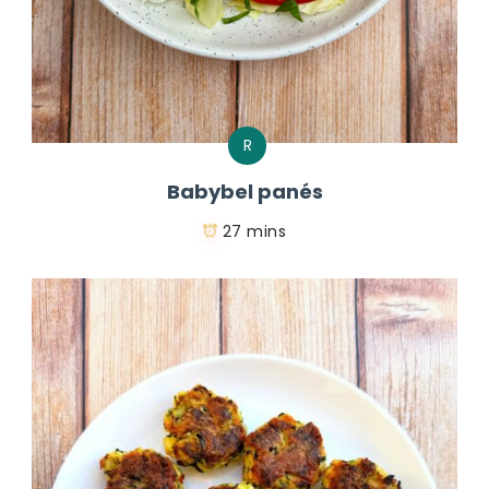
R
Babybel panés
27 mins