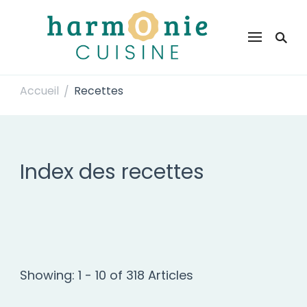
Harmonie Cuisine
Site de recettes faciles et rapides pour le quotidien
Accueil
Recettes
/
Index des recettes
Showing: 1 - 10 of 318 Articles