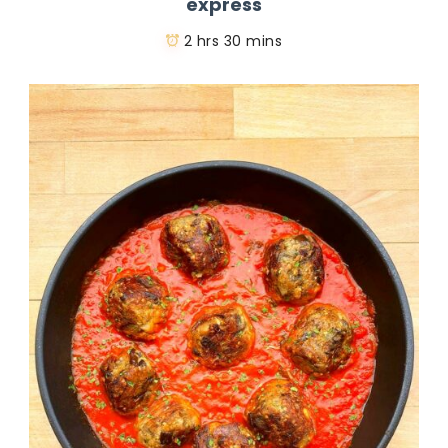
express
2 hrs 30 mins