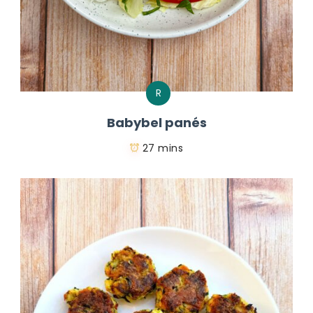
R
Babybel panés
27 mins