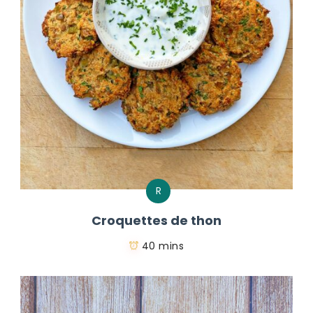
R
Croquettes de thon
40 mins