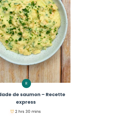
R
dade de saumon – Recette
express
2 hrs 30 mins