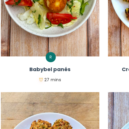
R
Babybel panés
Cr
27 mins