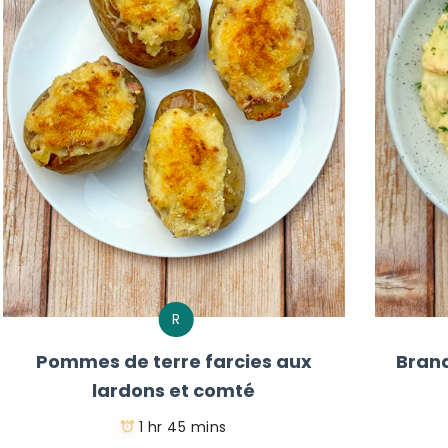
R
Pommes de terre farcies aux
Bran
lardons et comté
1 hr 45 mins