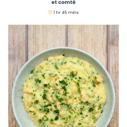
et comté
1 hr 45 mins