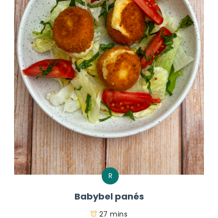
R
Babybel panés
27 mins