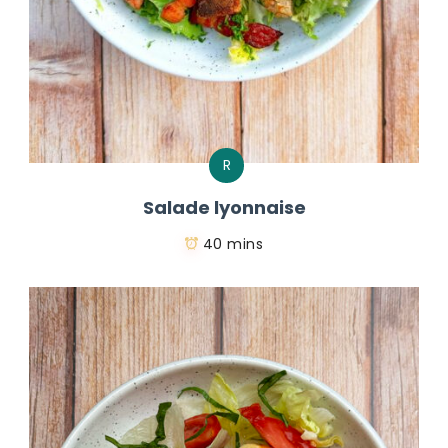
R
Salade lyonnaise
40 mins