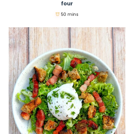
four
50 mins