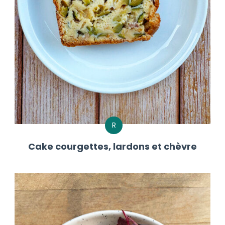
R
Cake courgettes, lardons et chèvre