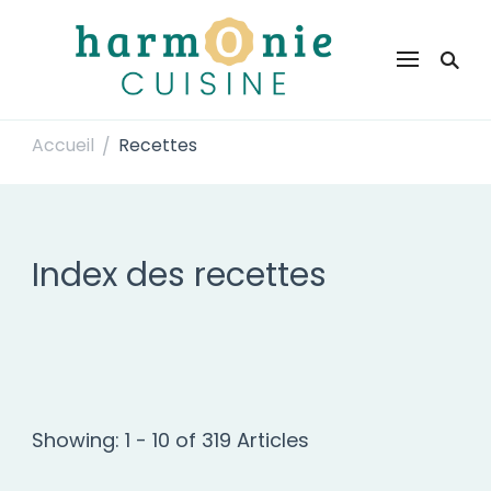
Harmonie Cuisine
Site de recettes faciles et rapides pour le quotidien
Accueil
Recettes
/
Index des recettes
Showing: 1 - 10 of 319 Articles