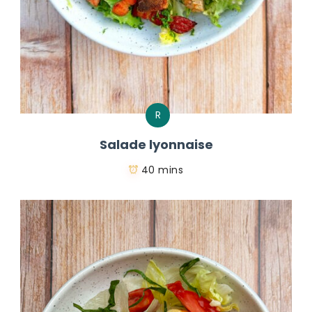
R
Salade lyonnaise
40 mins