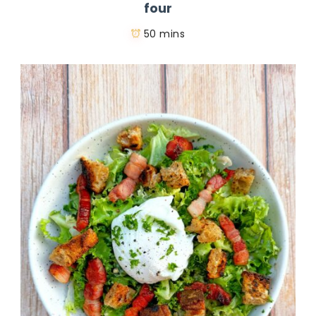
four
50 mins