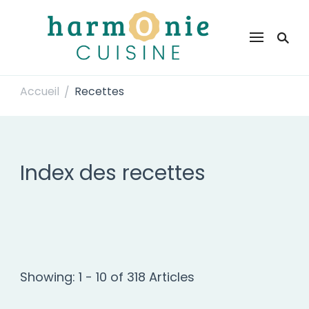
Harmonie Cuisine
Site de recettes faciles et rapides pour le quotidien
Accueil
Recettes
/
Index des recettes
Showing: 1 - 10 of 318 Articles