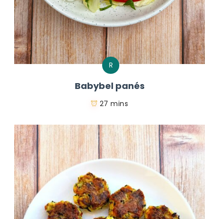
R
Babybel panés
27 mins