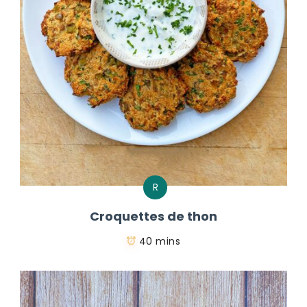
R
Croquettes de thon
40 mins