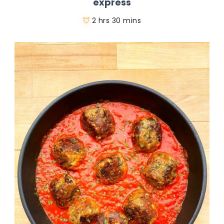
express
2 hrs 30 mins