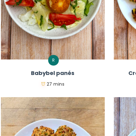
R
Babybel panés
Cr
27 mins