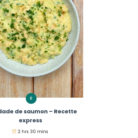
R
dade de saumon – Recette
express
2 hrs 30 mins