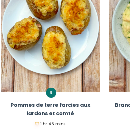
R
Pommes de terre farcies aux
Bran
lardons et comté
1 hr 45 mins