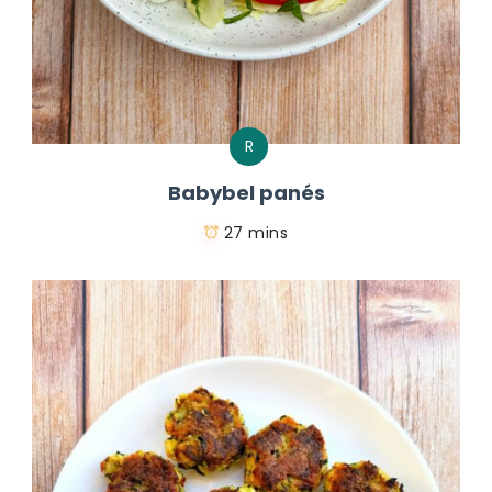
R
Babybel panés
27 mins