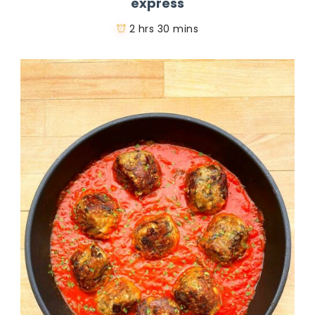
express
2 hrs 30 mins