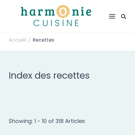
Harmonie Cuisine
Site de recettes faciles et rapides pour le quotidien
Accueil
Recettes
/
Index des recettes
Showing: 1 - 10 of 318 Articles