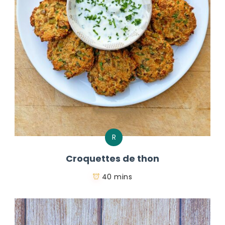
R
Croquettes de thon
40 mins