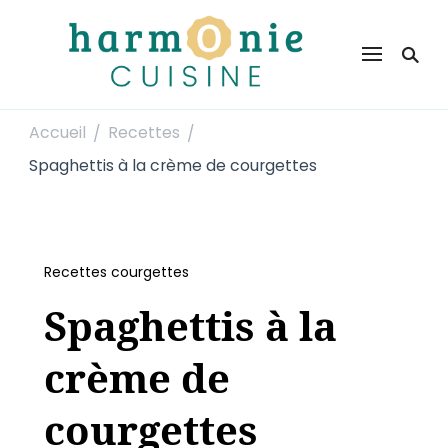
Harmonie Cuisine
Site de recettes faciles et rapides pour le quotidien
Accueil
Recettes
/
/
Spaghettis à la crème de courgettes
Recettes courgettes
Spaghettis à la
crème de
courgettes