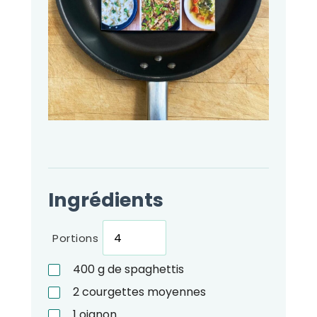
Ingrédients
Portions
400
g
de spaghettis
2
courgettes moyennes
1
oignon