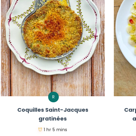
R
Coquilles Saint-Jacques
Car
gratinées
a
1 hr 5 mins