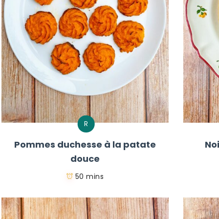
R
Pommes duchesse à la patate
No
douce
50 mins