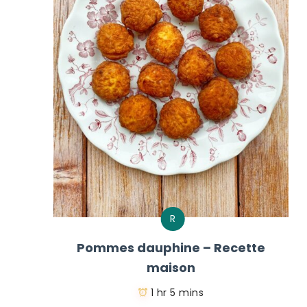
R
Pommes dauphine – Recette
maison
1 hr 5 mins