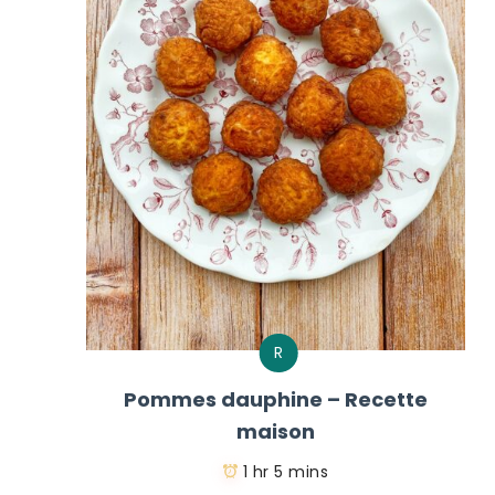
R
Pommes dauphine – Recette
maison
1 hr 5 mins