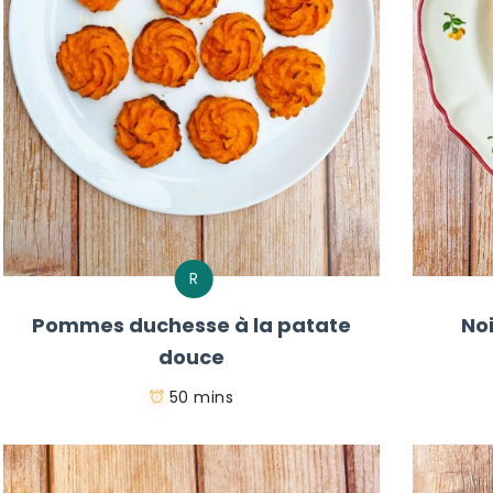
R
Pommes duchesse à la patate
No
douce
50 mins