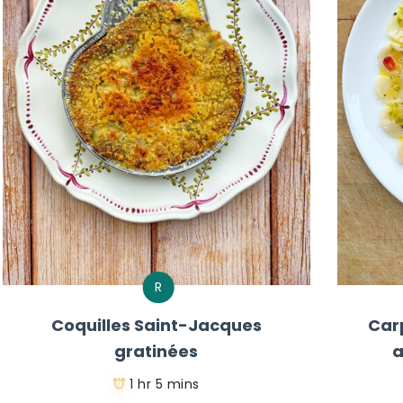
R
Coquilles Saint-Jacques
Car
gratinées
a
1 hr 5 mins