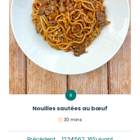
R
Nouilles sautées au bœuf
30 mins
Précédent
1
2
3
4
5
6
7
…
16
Suivant