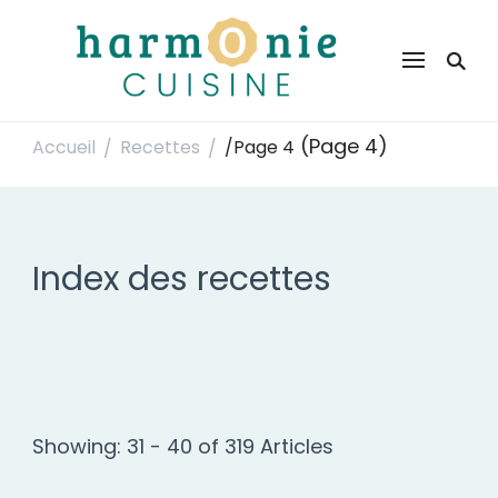
Harmonie Cuisine
Site de recettes faciles et rapides pour le quotidien
(Page 4)
Accueil
Recettes
/
Page 4
/
/
Index des recettes
Showing: 31 - 40 of 319 Articles