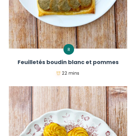
R
Feuilletés boudin blanc et pommes
22 mins