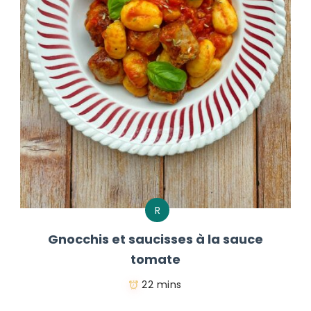
R
Gnocchis et saucisses à la sauce
tomate
22 mins