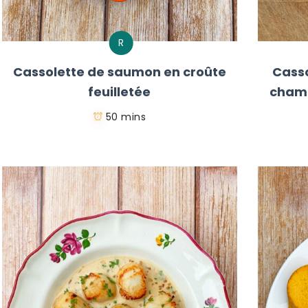
R
Cassolette de saumon en croûte
Casso
feuilletée
champ
50 mins