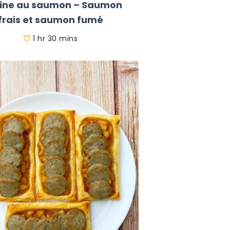
rine au saumon – Saumon
frais et saumon fumé
1 hr 30 mins