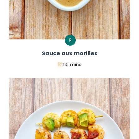
R
Sauce aux morilles
50 mins