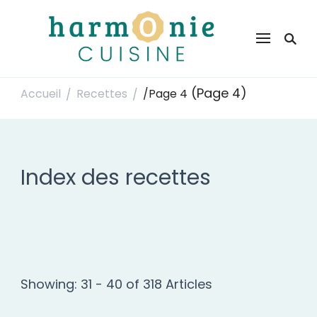
Harmonie Cuisine
Site de recettes faciles et rapides pour le quotidien
(Page 4)
Accueil
Recettes
/
Page 4
/
/
Index des recettes
Showing: 31 - 40 of 318 Articles