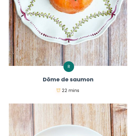
R
Dôme de saumon
22 mins