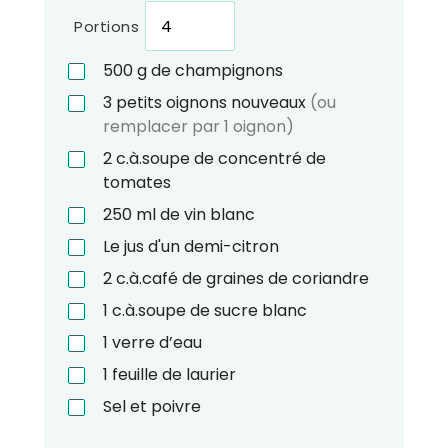
Portions
500
g
de champignons
3
petits oignons nouveaux
(ou
remplacer par 1 oignon)
2
c.à.soupe
de concentré de
tomates
250
ml
de vin blanc
Le jus d'un demi-citron
2
c.à.café
de graines de coriandre
1
c.à.soupe
de sucre blanc
1
verre d’eau
1
feuille de laurier
Sel et poivre