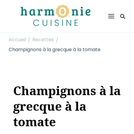
Harmonie Cuisine
Site de recettes faciles et rapides pour le quotidien
Accueil
Recettes
/
/
Champignons à la grecque à la tomate
Champignons à la
grecque à la
tomate