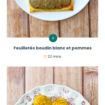
R
Feuilletés boudin blanc et pommes
22 mins