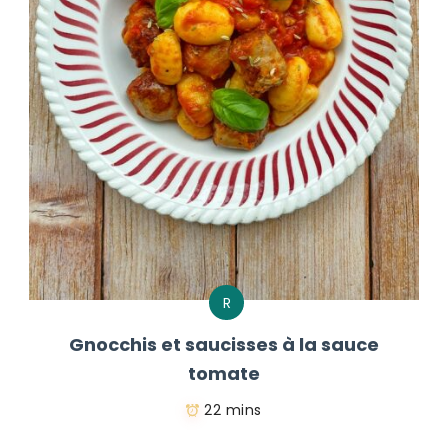
R
Gnocchis et saucisses à la sauce
tomate
22 mins