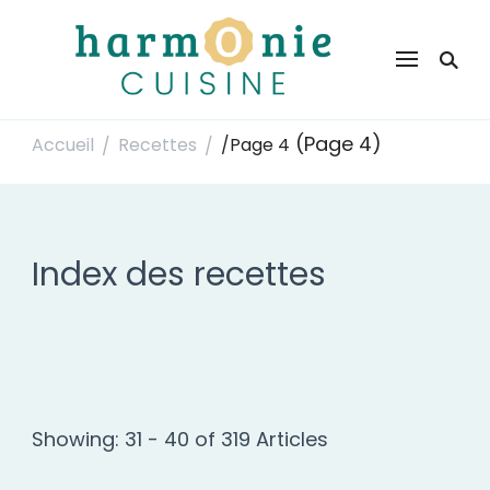
Harmonie Cuisine
Site de recettes faciles et rapides pour le quotidien
(Page 4)
Accueil
Recettes
/
Page 4
/
/
Index des recettes
Showing: 31 - 40 of 319 Articles