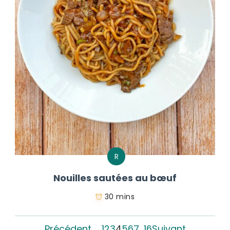
R
Nouilles sautées au bœuf
30 mins
Précédent
1
2
3
4
5
6
7
…
16
Suivant