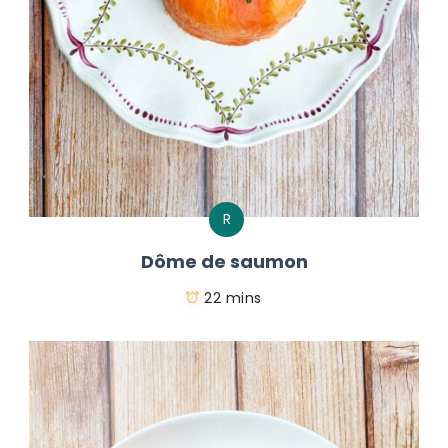
R
Dôme de saumon
22 mins