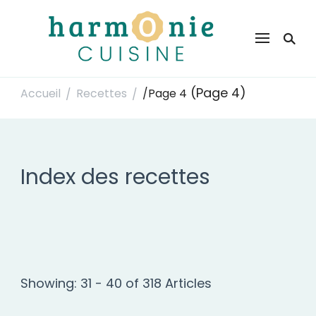
Harmonie Cuisine
Site de recettes faciles et rapides pour le quotidien
(Page 4)
Accueil
Recettes
/
Page 4
/
/
Index des recettes
Showing: 31 - 40 of 318 Articles