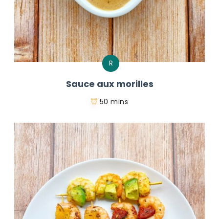
R
Sauce aux morilles
50 mins