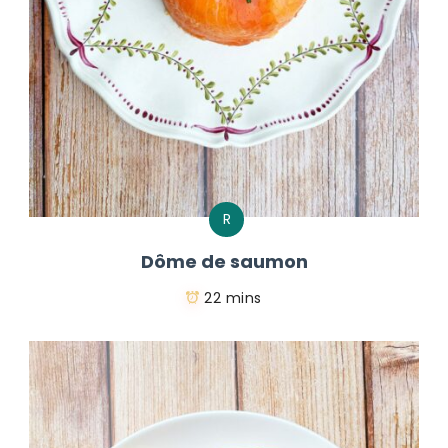
R
Dôme de saumon
22 mins