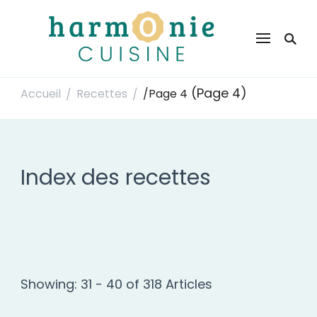
Harmonie Cuisine
Site de recettes faciles et rapides pour le quotidien
(Page 4)
Accueil
Recettes
/
Page 4
/
/
Index des recettes
Showing: 31 - 40 of 318 Articles