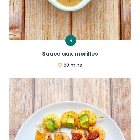
R
Sauce aux morilles
50 mins