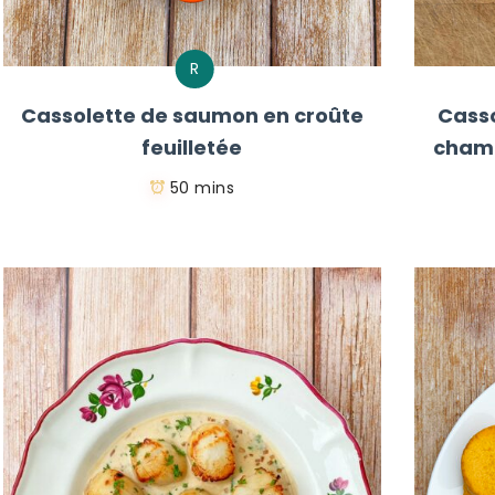
R
Cassolette de saumon en croûte
Casso
feuilletée
champ
50 mins