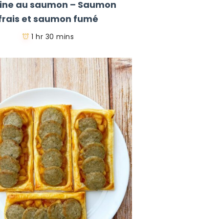
rine au saumon – Saumon
frais et saumon fumé
1 hr 30 mins