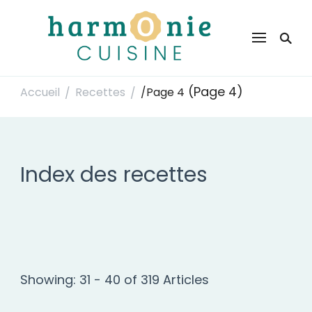
Harmonie Cuisine
Site de recettes faciles et rapides pour le quotidien
(Page 4)
Accueil
Recettes
/
Page 4
/
/
Index des recettes
Showing: 31 - 40 of 319 Articles