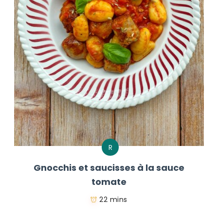
R
Gnocchis et saucisses à la sauce
tomate
22 mins