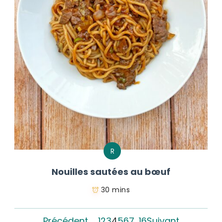
R
Nouilles sautées au bœuf
30 mins
Précédent
1
2
3
4
5
6
7
…
16
Suivant