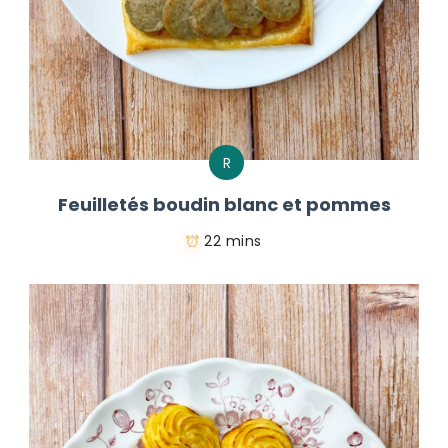
R
Feuilletés boudin blanc et pommes
22 mins