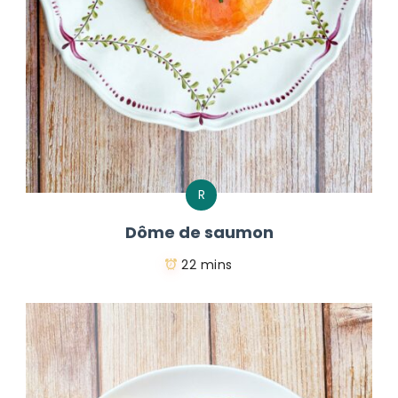
R
Dôme de saumon
22 mins