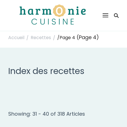
Harmonie Cuisine
Site de recettes faciles et rapides pour le quotidien
(Page 4)
Accueil
Recettes
/
Page 4
/
/
Index des recettes
Showing: 31 - 40 of 318 Articles