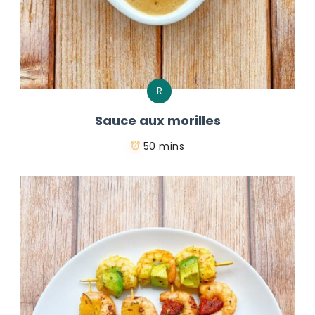
R
Sauce aux morilles
50 mins