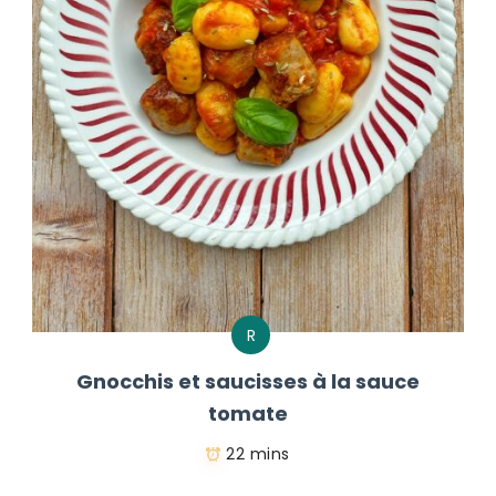
R
Gnocchis et saucisses à la sauce
tomate
22 mins