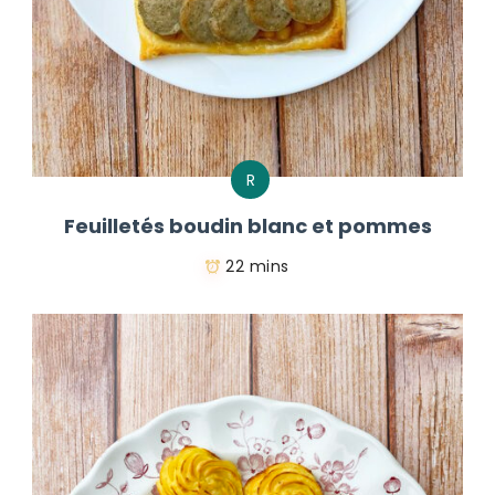
R
Feuilletés boudin blanc et pommes
22 mins