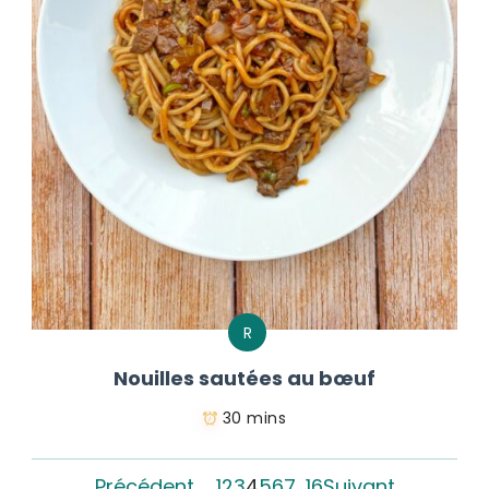
R
Nouilles sautées au bœuf
30 mins
Précédent
1
2
3
4
5
6
7
…
16
Suivant