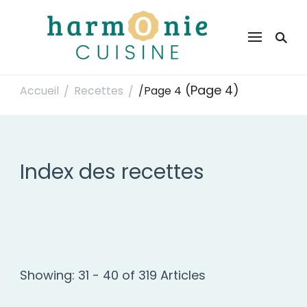
Harmonie Cuisine
Site de recettes faciles et rapides pour le quotidien
(Page 4)
Accueil
Recettes
/
Page 4
/
/
Index des recettes
Showing: 31 - 40 of 319 Articles