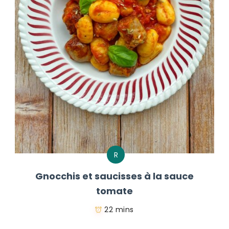
R
Gnocchis et saucisses à la sauce
tomate
22 mins