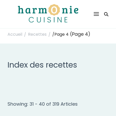
Harmonie Cuisine
Site de recettes faciles et rapides pour le quotidien
(Page 4)
Accueil
Recettes
/
Page 4
/
/
Index des recettes
Showing: 31 - 40 of 319 Articles