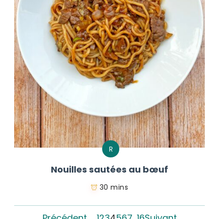
R
Nouilles sautées au bœuf
30 mins
Précédent
1
2
3
4
5
6
7
…
16
Suivant