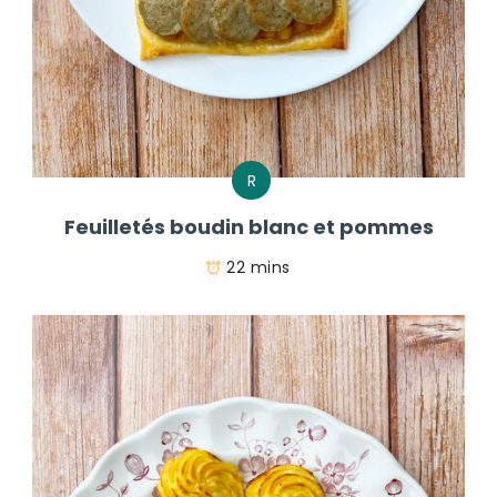
R
Feuilletés boudin blanc et pommes
22 mins