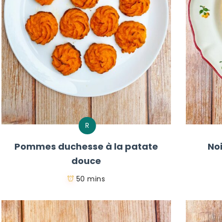
R
Pommes duchesse à la patate
No
douce
50 mins