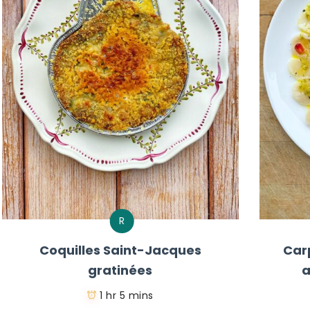
R
Coquilles Saint-Jacques
Car
gratinées
a
1 hr 5 mins