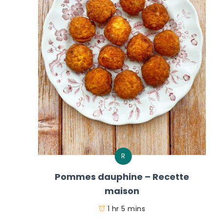
R
Pommes dauphine – Recette
maison
1 hr 5 mins