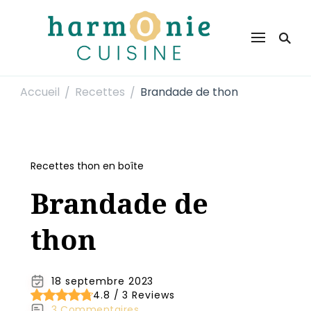
Harmonie Cuisine
Site de recettes faciles et rapides pour le quotidien
Accueil
Recettes
Brandade de thon
/
/
Recettes thon en boîte
Brandade de
thon
18 septembre 2023
4.8 / 3 Reviews
3 Commentaires