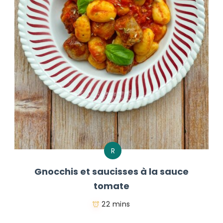
R
Gnocchis et saucisses à la sauce
tomate
22 mins