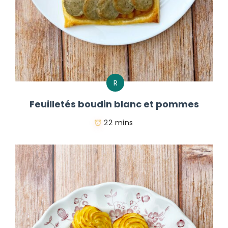
R
Feuilletés boudin blanc et pommes
22 mins