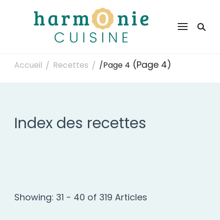
Harmonie Cuisine
Site de recettes faciles et rapides pour le quotidien
(Page 4)
Accueil
Recettes
/
Page 4
/
/
Index des recettes
Showing: 31 - 40 of 319 Articles