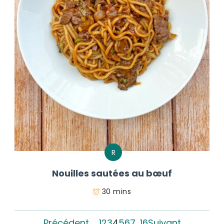
R
Nouilles sautées au bœuf
30 mins
Précédent
1
2
3
4
5
6
7
…
16
Suivant