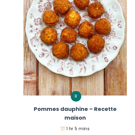
R
Pommes dauphine – Recette
maison
1 hr 5 mins