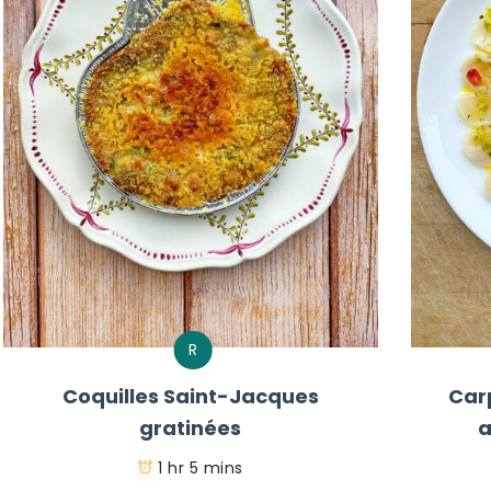
R
Coquilles Saint-Jacques
Car
gratinées
a
1 hr 5 mins