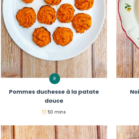
R
Pommes duchesse à la patate
No
douce
50 mins