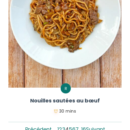
R
Nouilles sautées au bœuf
30 mins
Précédent
1
2
3
4
5
6
7
…
16
Suivant