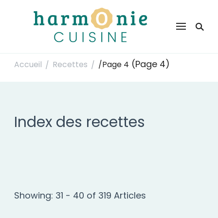
Harmonie Cuisine
Site de recettes faciles et rapides pour le quotidien
(Page 4)
Accueil
Recettes
/
Page 4
/
/
Index des recettes
Showing: 31 - 40 of 319 Articles