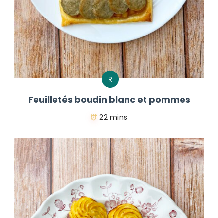
R
Feuilletés boudin blanc et pommes
22 mins