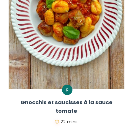
R
Gnocchis et saucisses à la sauce
tomate
22 mins