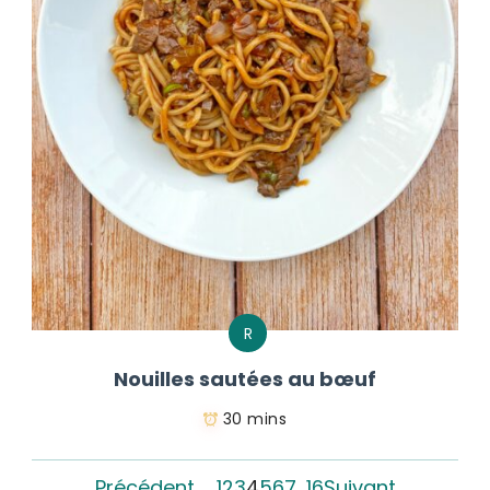
R
Nouilles sautées au bœuf
30 mins
Précédent
1
2
3
4
5
6
7
…
16
Suivant