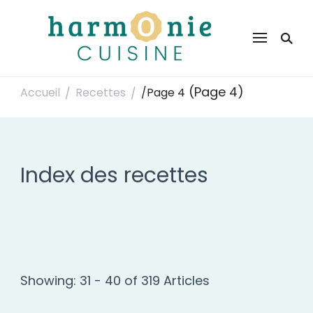
Harmonie Cuisine
Site de recettes faciles et rapides pour le quotidien
(Page 4)
Accueil
Recettes
/
Page 4
/
/
Index des recettes
Showing: 31 - 40 of 319 Articles