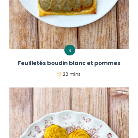
R
Feuilletés boudin blanc et pommes
22 mins