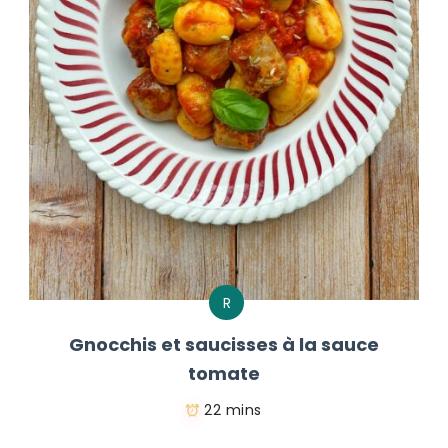
R
Gnocchis et saucisses à la sauce
tomate
22 mins