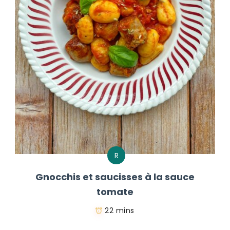
R
Gnocchis et saucisses à la sauce
tomate
22 mins