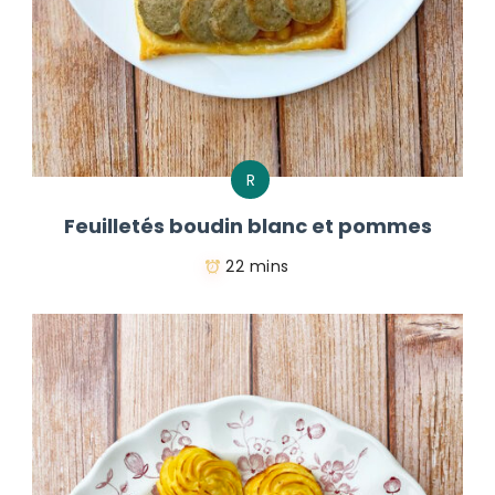
R
Feuilletés boudin blanc et pommes
22 mins