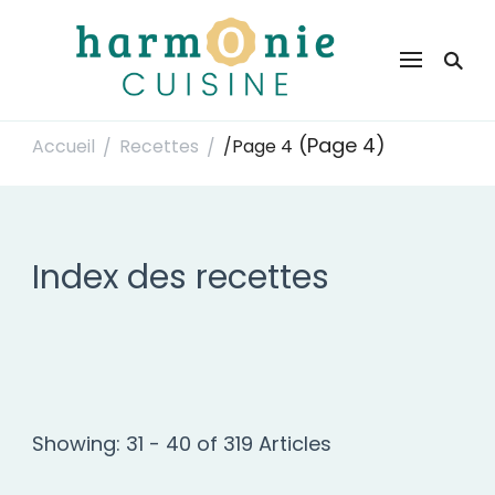
Harmonie Cuisine
Site de recettes faciles et rapides pour le quotidien
(Page 4)
Accueil
Recettes
/
Page 4
/
/
Index des recettes
Showing: 31 - 40 of 319 Articles