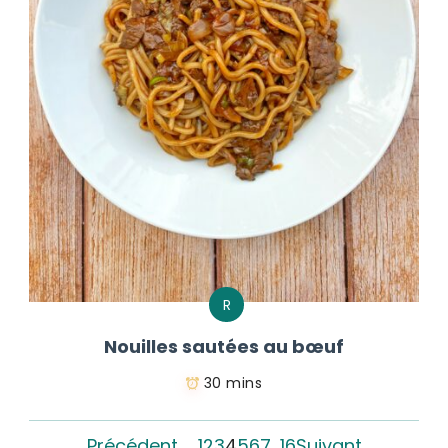
R
Nouilles sautées au bœuf
30 mins
Précédent
1
2
3
4
5
6
7
…
16
Suivant