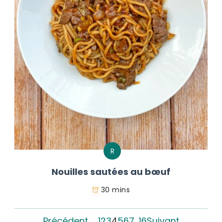
R
Nouilles sautées au bœuf
30 mins
Précédent
1
2
3
4
5
6
7
…
16
Suivant