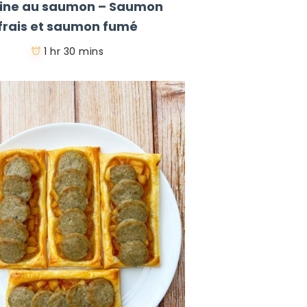
rine au saumon – Saumon
frais et saumon fumé
1 hr 30 mins