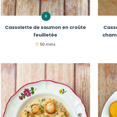
R
Cassolette de saumon en croûte
Casso
feuilletée
champ
50 mins