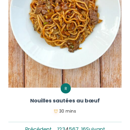
R
Nouilles sautées au bœuf
30 mins
Précédent
1
2
3
4
5
6
7
…
16
Suivant