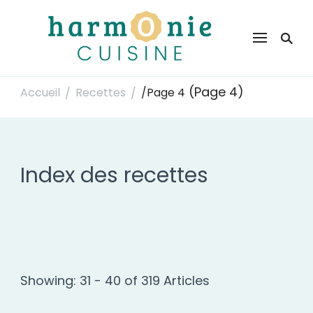
Harmonie Cuisine
Site de recettes faciles et rapides pour le quotidien
(Page 4)
Accueil
Recettes
/
Page 4
/
/
Index des recettes
Showing: 31 - 40 of 319 Articles