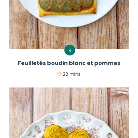
R
Feuilletés boudin blanc et pommes
22 mins