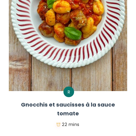
R
Gnocchis et saucisses à la sauce
tomate
22 mins