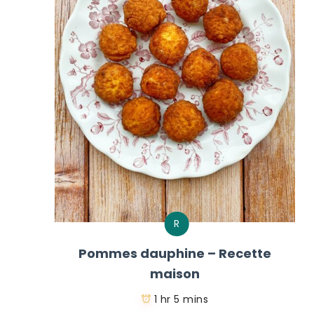
R
Pommes dauphine – Recette
maison
1 hr 5 mins