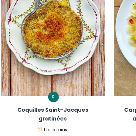
R
Coquilles Saint-Jacques
Car
gratinées
a
1 hr 5 mins