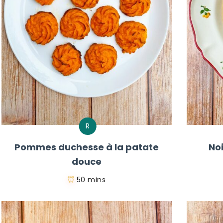
R
Pommes duchesse à la patate
No
douce
50 mins