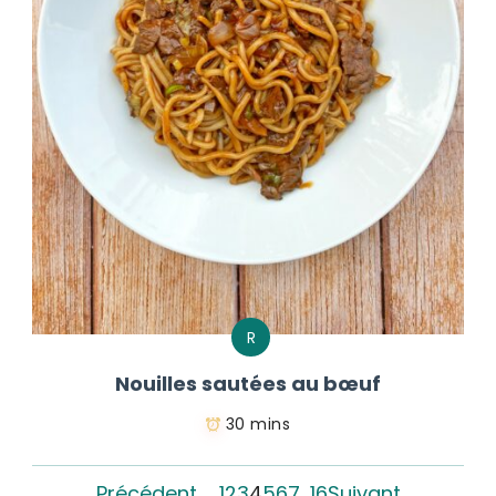
R
Nouilles sautées au bœuf
30 mins
Précédent
1
2
3
4
5
6
7
…
16
Suivant