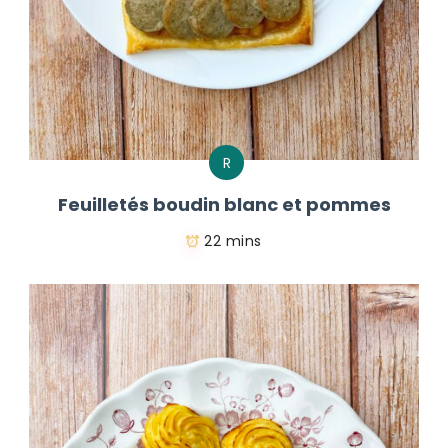
R
Feuilletés boudin blanc et pommes
22 mins