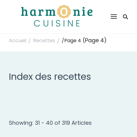
Harmonie Cuisine
Site de recettes faciles et rapides pour le quotidien
(Page 4)
Accueil
Recettes
/
Page 4
/
/
Index des recettes
Showing: 31 - 40 of 319 Articles