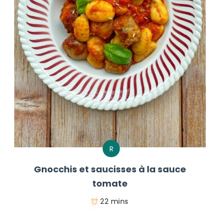
R
Gnocchis et saucisses à la sauce
tomate
22 mins