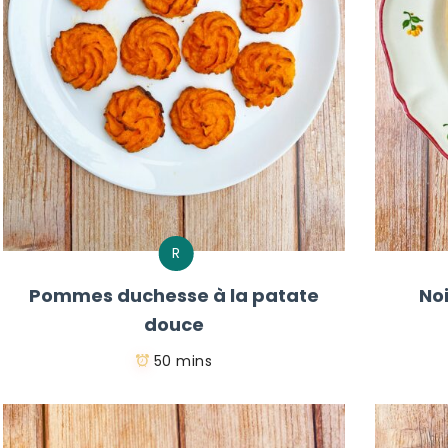
R
Pommes duchesse à la patate
No
douce
50 mins