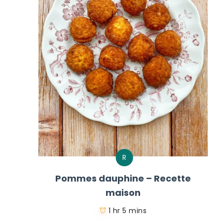
R
Pommes dauphine – Recette
maison
1 hr 5 mins