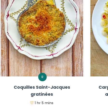
R
Coquilles Saint-Jacques
Car
gratinées
a
1 hr 5 mins