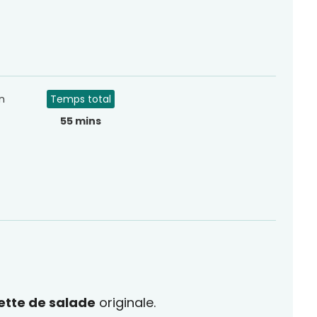
n
Temps total
55 mins
ette de salade
originale.