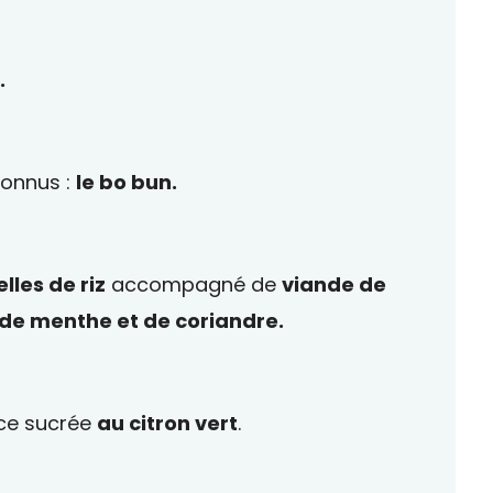
.
 connus :
le bo bun.
lles de riz
accompagné de
viande de
de menthe et de coriandre.
uce sucrée
au citron vert
.