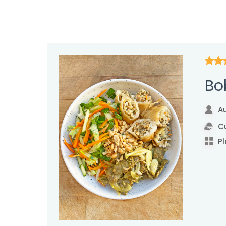
Bo
Au
Cu
Pl