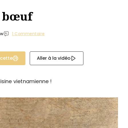
 bœuf
ew
1 Commentaire
ecette
Aller à la vidéo
isine vietnamienne !