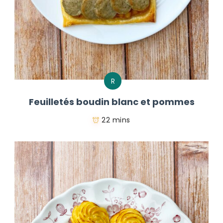
R
Feuilletés boudin blanc et pommes
22 mins