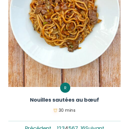
R
Nouilles sautées au bœuf
30 mins
Précédent
1
2
3
4
5
6
7
…
16
Suivant