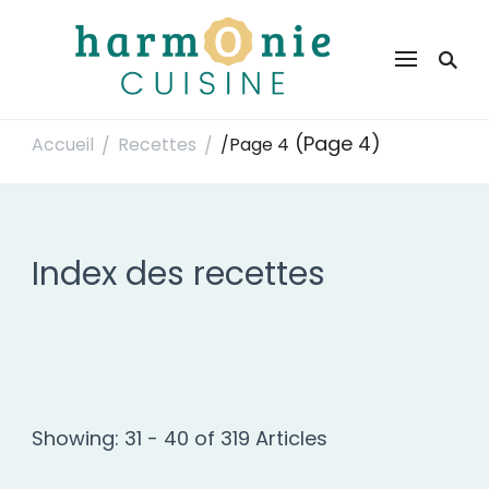
Harmonie Cuisine
Site de recettes faciles et rapides pour le quotidien
(Page 4)
Accueil
Recettes
/
Page 4
/
/
Index des recettes
Showing: 31 - 40 of 319 Articles