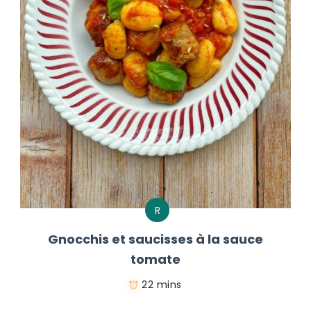
R
Gnocchis et saucisses à la sauce
tomate
22 mins