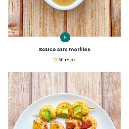
R
Sauce aux morilles
50 mins