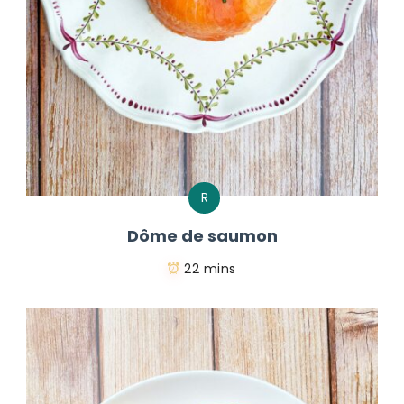
R
Dôme de saumon
22 mins