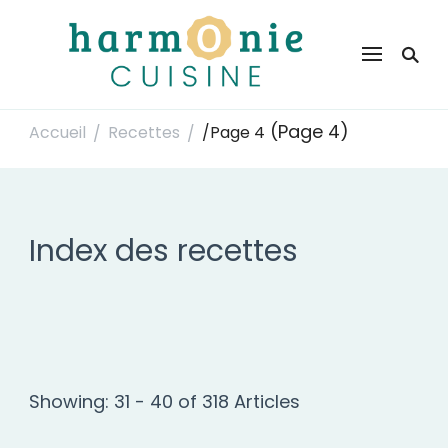
Harmonie Cuisine
Site de recettes faciles et rapides pour le quotidien
(Page 4)
Accueil
Recettes
/
Page 4
/
/
Index des recettes
Showing: 31 - 40 of 318 Articles