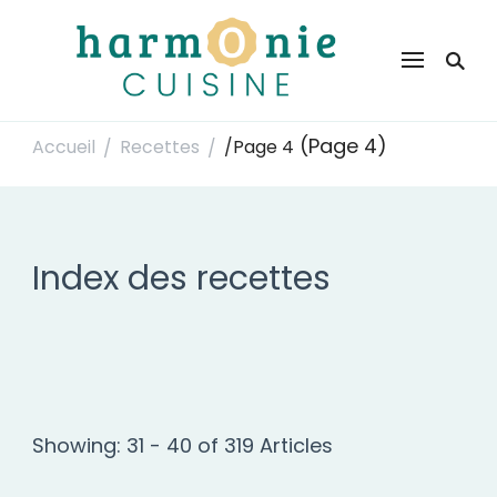
Harmonie Cuisine
Site de recettes faciles et rapides pour le quotidien
(Page 4)
Accueil
Recettes
/
Page 4
/
/
Index des recettes
Showing: 31 - 40 of 319 Articles