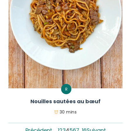
R
Nouilles sautées au bœuf
30 mins
Précédent
1
2
3
4
5
6
7
…
16
Suivant