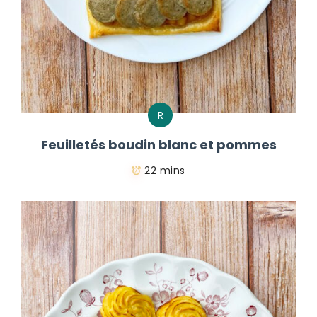
R
Feuilletés boudin blanc et pommes
22 mins