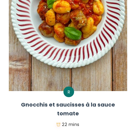
R
Gnocchis et saucisses à la sauce
tomate
22 mins