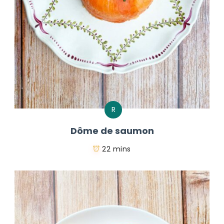
R
Dôme de saumon
22 mins