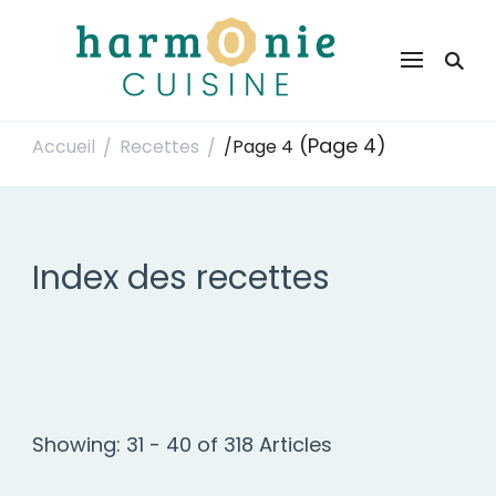
Harmonie Cuisine
Site de recettes faciles et rapides pour le quotidien
(Page 4)
Accueil
Recettes
/
Page 4
/
/
Index des recettes
Showing: 31 - 40 of 318 Articles