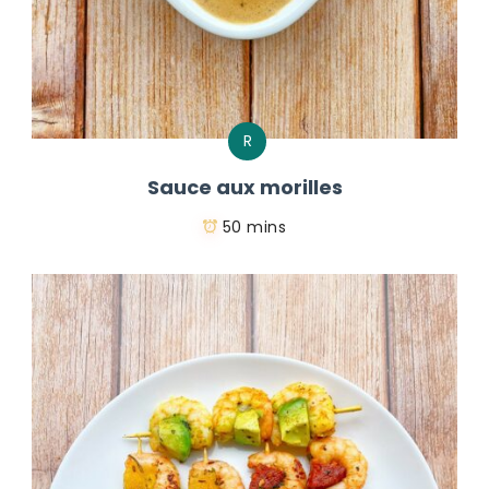
R
Sauce aux morilles
50 mins