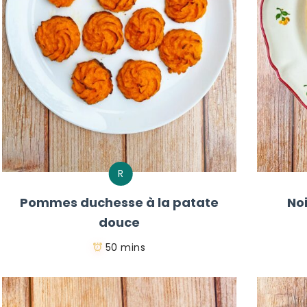
R
Pommes duchesse à la patate
No
douce
50 mins