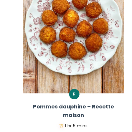
R
Pommes dauphine – Recette
maison
1 hr 5 mins