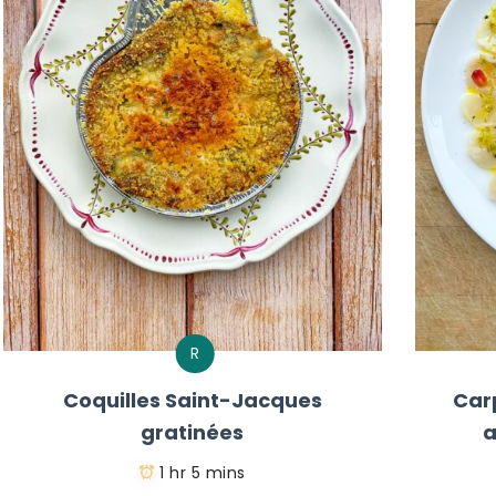
R
Coquilles Saint-Jacques
Car
gratinées
a
1 hr 5 mins