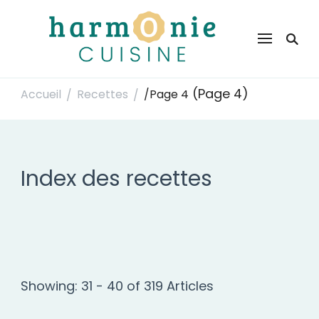
Harmonie Cuisine
Site de recettes faciles et rapides pour le quotidien
(Page 4)
Accueil
Recettes
/
Page 4
/
/
Index des recettes
Showing: 31 - 40 of 319 Articles