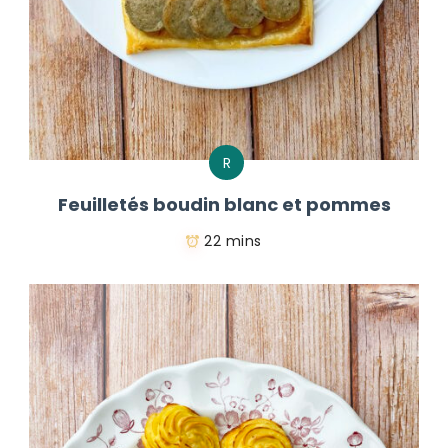
R
Feuilletés boudin blanc et pommes
22 mins