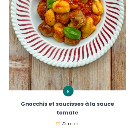
R
Gnocchis et saucisses à la sauce
tomate
22 mins