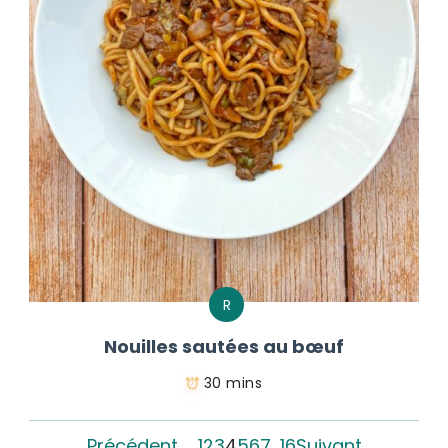
R
Nouilles sautées au bœuf
30 mins
Précédent
1
2
3
4
5
6
7
…
16
Suivant