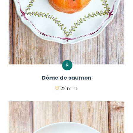
R
Dôme de saumon
22 mins