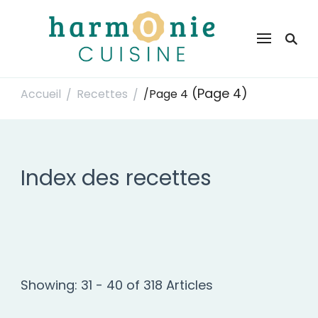
Harmonie Cuisine
Site de recettes faciles et rapides pour le quotidien
(Page 4)
Accueil
Recettes
/
Page 4
/
/
Index des recettes
Showing: 31 - 40 of 318 Articles