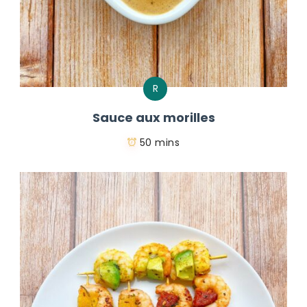
R
Sauce aux morilles
50 mins