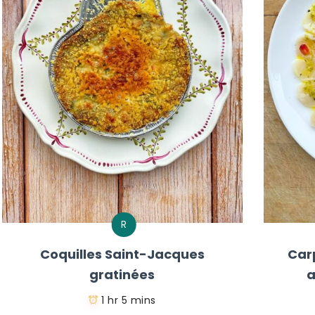
R
Coquilles Saint-Jacques
Car
gratinées
a
1 hr 5 mins