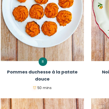
R
Pommes duchesse à la patate
No
douce
50 mins