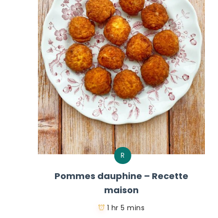
R
Pommes dauphine – Recette
maison
1 hr 5 mins