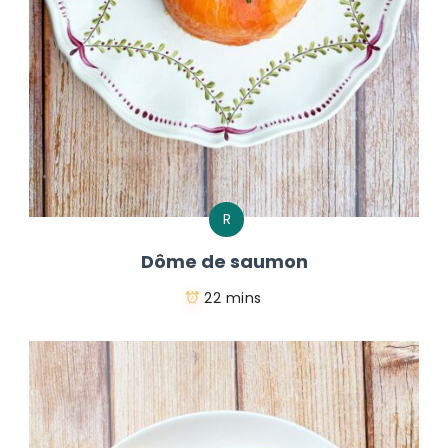
R
Dôme de saumon
22 mins