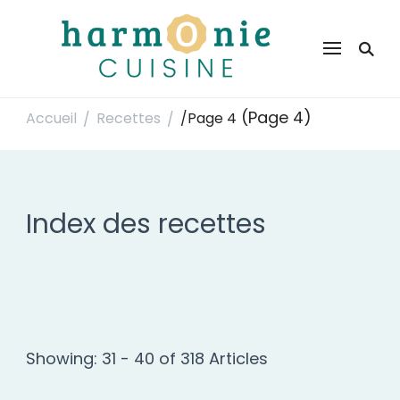
Harmonie Cuisine
Site de recettes faciles et rapides pour le quotidien
(Page 4)
Accueil
Recettes
/
Page 4
/
/
Index des recettes
Showing: 31 - 40 of 318 Articles