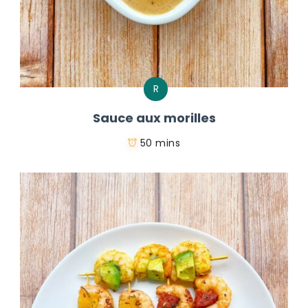
R
Sauce aux morilles
50 mins