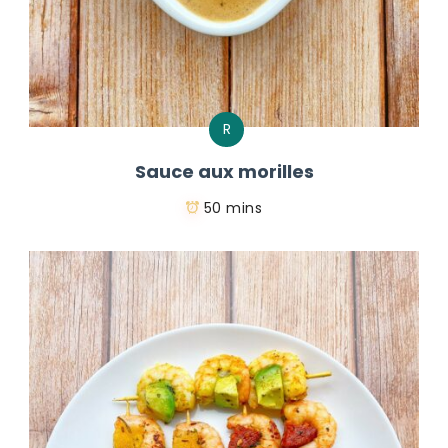
R
Sauce aux morilles
50 mins