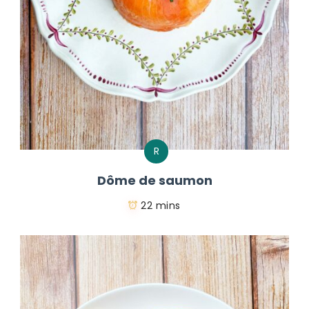
R
Dôme de saumon
22 mins