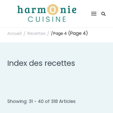
Harmonie Cuisine
Site de recettes faciles et rapides pour le quotidien
(Page 4)
Accueil
Recettes
/
Page 4
/
/
Index des recettes
Showing: 31 - 40 of 318 Articles