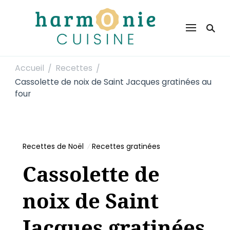
Harmonie Cuisine
Site de recettes faciles et rapides pour le quotidien
Accueil
Recettes
/
/
Cassolette de noix de Saint Jacques gratinées au
four
Recettes de Noël
Recettes gratinées
Cassolette de
noix de Saint
Jacques gratinées