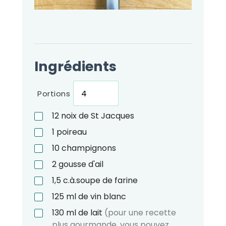
Ingrédients
Portions
12
noix de St Jacques
1
poireau
10
champignons
2
gousse d'ail
1,5
c.à.soupe
de farine
125
ml
de vin blanc
130
ml
de lait
(pour une recette
plus gourmande, vous pouvez