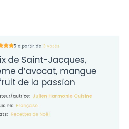
5 à partir de
3 votes
ix de Saint-Jacques,
ème d’avocat, mangue
fruit de la passion
Julien Harmonie Cuisine
teur/autrice:
Française
isine:
Recettes de Noël
ats: