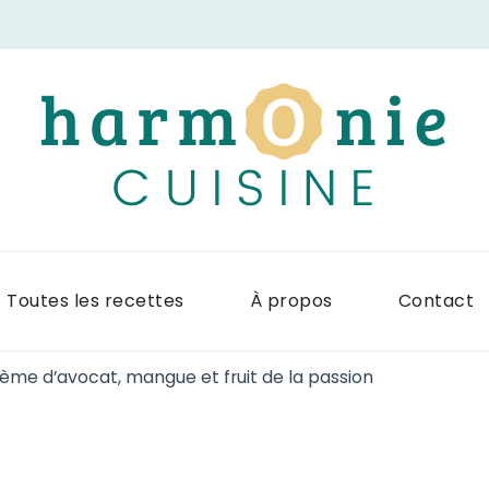
Harmonie Cuis
Site de recettes faciles et rapid
Toutes les recettes
À propos
Contact
rème d’avocat, mangue et fruit de la passion