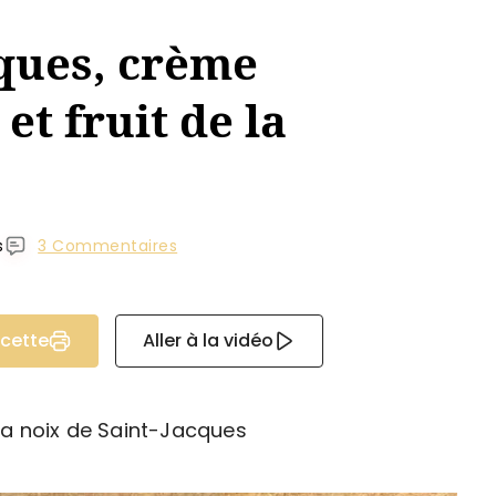
cques, crème
et fruit de la
s
3 Commentaires
ecette
Aller à la vidéo
 la noix de Saint-Jacques