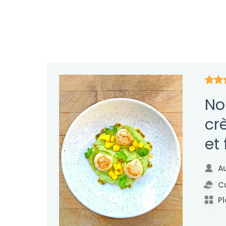
No
cr
et 
Au
Cu
Pl