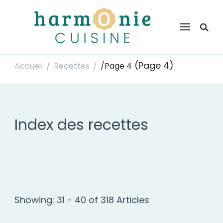
Harmonie Cuisine
Site de recettes faciles et rapides pour le quotidien
(Page 4)
Accueil
Recettes
/
Page 4
/
/
Index des recettes
Showing: 31 - 40 of 318 Articles