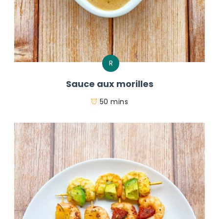
R
Sauce aux morilles
50 mins