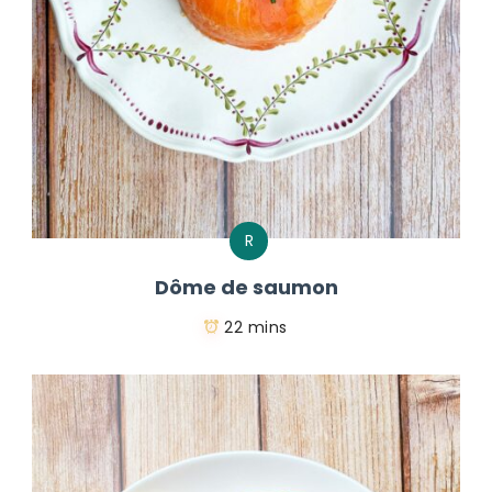
R
Dôme de saumon
22 mins